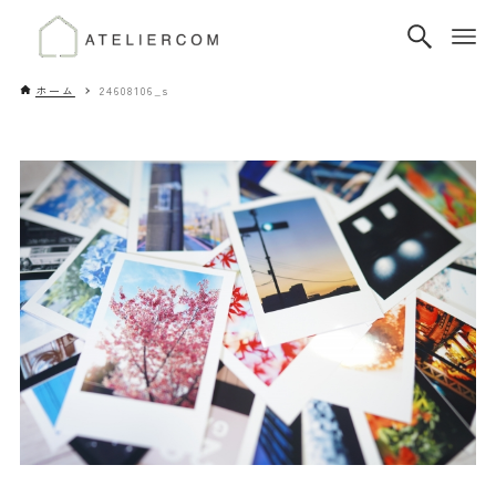
ホーム
24608106_s