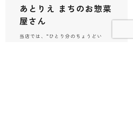
あとりえ まちのお惣菜
屋さん
当店では、“ひとり分のちょうどい
い”150円のお惣菜を中心に販売してい
ます。
毎朝手づくりで仕込み、日替わり15種
類・計150個のお惣菜をご用意。
手軽だけれど、きちんと美味しい。
一人暮らしの方、ご高齢の方、忙しい
ご家庭のもう一品にもぴったりな、や
さしい味とボリュームを心がけていま