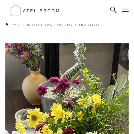
ホーム
BA674878-196D-478C-A089-E45BD16150B5